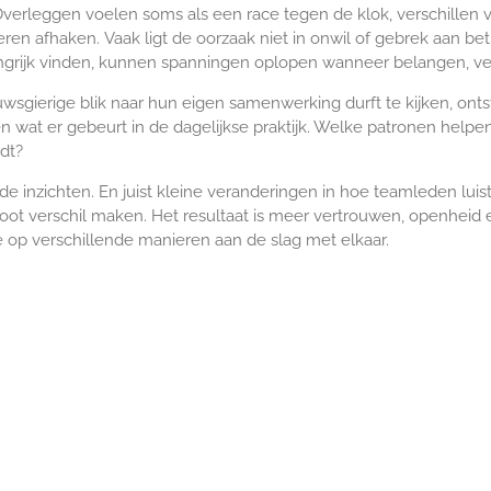
erleggen voelen soms als een race tegen de klok, verschillen 
deren afhaken. Vaak ligt de oorzaak niet in onwil of gebrek aan b
grijk vinden, kunnen spanningen oplopen wanneer belangen, ver
ierige blik naar hun eigen samenwerking durft te kijken, ontst
 wat er gebeurt in de dagelijkse praktijk. Welke patronen hel
dt?
nde inzichten. En juist kleine veranderingen in hoe teamleden lu
ot verschil maken. Het resultaat is meer vertrouwen, openhei
e op verschillende manieren aan de slag met elkaar.