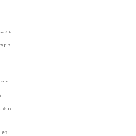
 team.
ingen
wordt
n
enten.
n en