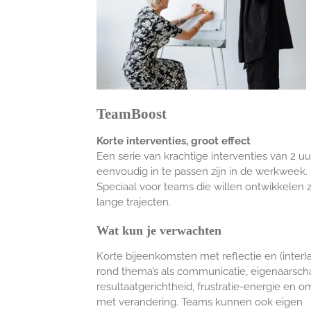
TeamBoost
Korte interventies, groot effect
Een serie van krachtige interventies van 2 uu
eenvoudig in te passen zijn in de werkweek.
Speciaal voor teams
die willen ontwikkelen
lange trajecten.
Wat kun je verwachten
Korte bijeenkomsten met reflectie en (inter)a
rond thema’s als communicatie, eigenaarsch
resultaatgerichtheid, frustratie-energie en 
met verandering. Teams kunnen ook eigen