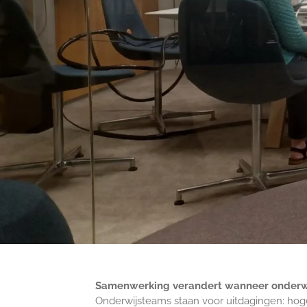
Samenwerking verandert wanneer onderwij
Onderwijsteams staan voor uitdagingen: hog