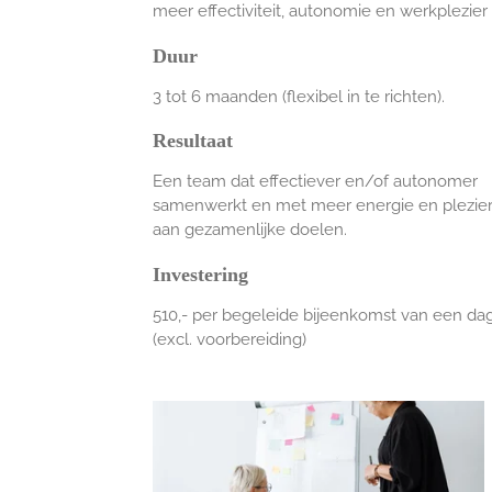
meer effectiviteit, autonomie en werkplezier 
Duur
3 tot 6 maanden (flexibel in te richten).
Resultaat
Een team dat effectiever en/of autonomer
samenwerkt en met meer energie en plezier
aan gezamenlijke doelen.
Investering
510,- per begeleide bijeenkomst van een da
(excl. voorbereiding)