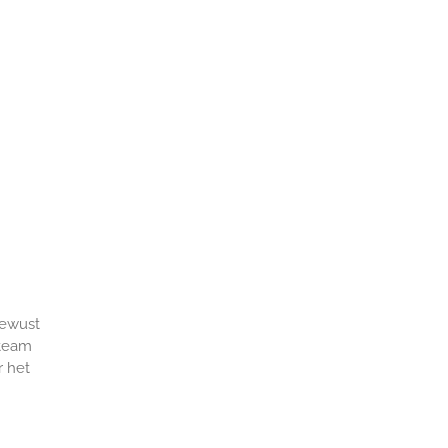
bewust
 team
r het