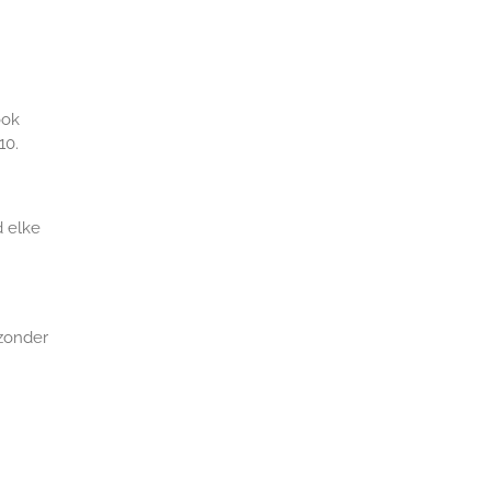
ook
10.
d elke
 zonder