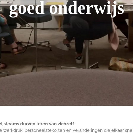
goed onderwijs
steams durven leren van zichzelf
e werkdruk, personeelstekorten en veranderingen die elkaar sne