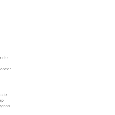
r die
zonder
ctie
ap,
omgaan